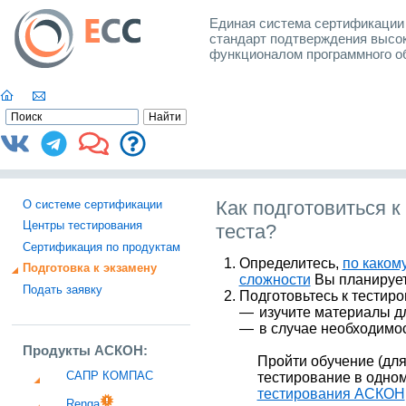
Единая система сертификаци
стандарт подтверждения высок
функционалом программного 
Как подготовиться 
О системе сертификации
Центры тестирования
теста?
Сертификация по продуктам
Определитесь,
по каком
Подготовка к экзамену
сложности
Вы планирует
Подать заявку
Подготовьтесь к тестир
изучите материалы д
в случае необходимос
Продукты АСКОН:
Пройти обучение (для
САПР КОМПАС
тестирование в одно
тестирования АСКОН
Renga