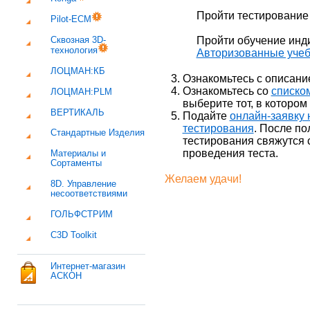
Пройти тестировани
Pilot-ECM
Пройти обучение инд
Сквозная 3D-
технология
Авторизованные уче
ЛОЦМАН:КБ
Ознакомьтесь с описани
Ознакомьтесь со
списко
ЛОЦМАН:PLM
выберите тот, в котором
ВЕРТИКАЛЬ
Подайте
онлайн-заявку
тестирования
. После по
Стандартные Изделия
тестирования свяжутся с
проведения теста.
Материалы и
Сортаменты
Желаем удачи!
8D. Управление
несоответствиями
ГОЛЬФСТРИМ
C3D Toolkit
Интернет-магазин
АСКОН